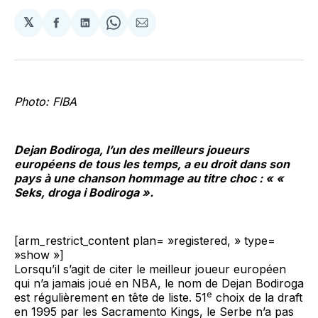
𝕏
Partager
Partager
Share
Partager
sur
sur
on
par
Facebook
LinkedIn
WhatsApp
Courriel
Photo: FIBA
Dejan Bodiroga, l’un des meilleurs joueurs
européens de tous les temps, a eu droit dans son
pays à une chanson hommage au titre choc : « «
Seks, droga i Bodiroga ».
[arm_restrict_content plan= »registered, » type=
»show »]
Lorsqu’il s’agit de citer le meilleur joueur européen
qui n’a jamais joué en NBA, le nom de Dejan Bodiroga
e
est régulièrement en tête de liste. 51
choix de la draft
en 1995 par les Sacramento Kings, le Serbe n’a pas