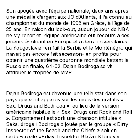
Son apogée avec l’équipe nationale, deux ans après
une médaille d’argent aux JO d’Atlanta, il l’a connu au
championnat du monde de 1998 en Grèce, à l’âge de
25 ans. En raison du lock-out, aucun joueur de NBA
ne s’y rendit et l’équipe américaine eut recours à des
joueurs évoluant en Europe et à deux universitaires.
La Yougoslavie -en fait la Serbie et le Monténégro qui
n’avait pas encore fait sécession- en profita pour
obtenir une quatrième couronne mondiale battant la
Russie en finale, 64-62. Dejan Bodiroga se vit
attribuer le trophée de MVP.
Dejan Bodiroga est devenue une telle star dans son
pays que sont apparus sur les murs des graffitis «
Sex, Drugs and Bodiroga », au lieu de la version
américaine habituelle « Sex, Drugs and Rock and Roll
». Conjointement est sorti une chanson intitulée «
Seks, droga i Bodiroga » jouée par le groupe « Dirty
Inspector of the Beach and the Chiefs » soit en
serbo-croate «Prljavi Inspektor Blaža i Kljunovi».