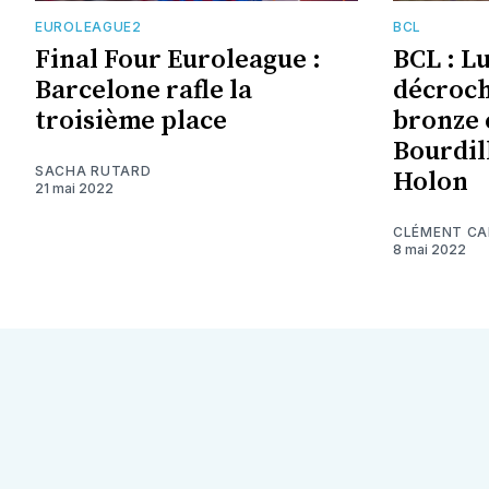
EUROLEAGUE2
BCL
Final Four Euroleague :
BCL : L
Barcelone rafle la
décroch
troisième place
bronze 
Bourdil
SACHA RUTARD
Holon
21 mai 2022
CLÉMENT C
8 mai 2022