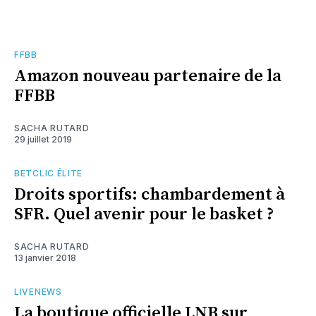
FFBB
Amazon nouveau partenaire de la
FFBB
SACHA RUTARD
29 juillet 2019
BETCLIC ÉLITE
Droits sportifs: chambardement à
SFR. Quel avenir pour le basket ?
SACHA RUTARD
13 janvier 2018
LIVENEWS
La boutique officielle LNB sur