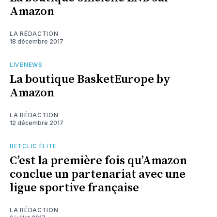
Amazon
LA RÉDACTION
18 décembre 2017
LIVENEWS
La boutique BasketEurope by
Amazon
LA RÉDACTION
12 décembre 2017
BETCLIC ÉLITE
C’est la première fois qu’Amazon
conclue un partenariat avec une
ligue sportive française
LA RÉDACTION