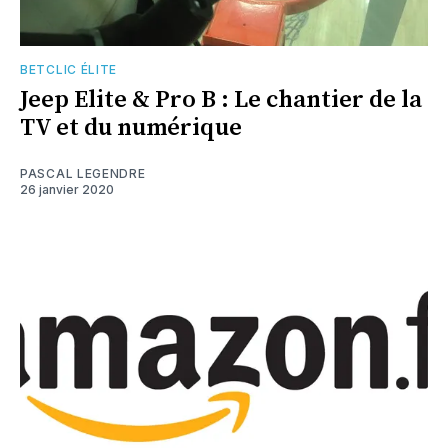
BETCLIC ÉLITE
Jeep Elite & Pro B : Le chantier de la
TV et du numérique
PASCAL LEGENDRE
26 janvier 2020