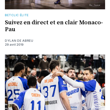
BETCLIC ÉLITE
Suivez en direct et en clair Monaco-
Pau
DYLAN DE ABREU
29 avril 2019