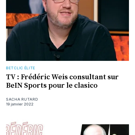
BETCLIC ÉLITE
TV : Frédéric Weis consultant sur
BeIN Sports pour le clasico
SACHA RUTARD
19 janvier 2022