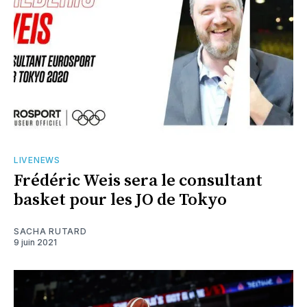
LIVENEWS
Frédéric Weis sera le consultant
basket pour les JO de Tokyo
SACHA RUTARD
9 juin 2021