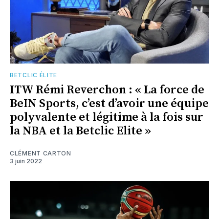
BETCLIC ÉLITE
ITW Rémi Reverchon : « La force de
BeIN Sports, c’est d’avoir une équipe
polyvalente et légitime à la fois sur
la NBA et la Betclic Elite »
CLÉMENT CARTON
3 juin 2022