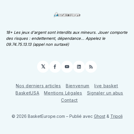
18+ Les jeux d'argent sont interdits aux mineurs. Jouer comporte
des risques : endettement, dépendance... Appelez le
09.74.75.13.13 (appel non surtaxé)
𝕏
Facebook
YouTube
LinkedIn
RSS
Nos derniers articles
Bienvenum
live basket
BasketUSA
Mentions Légales
Signaler un abus
Contact
© 2026 BasketEurope.com
– Publié avec
Ghost
&
Tripoli