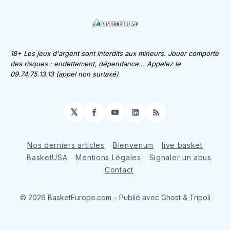
18+ Les jeux d'argent sont interdits aux mineurs. Jouer comporte
des risques : endettement, dépendance... Appelez le
09.74.75.13.13 (appel non surtaxé)
𝕏
Facebook
YouTube
LinkedIn
RSS
Nos derniers articles
Bienvenum
live basket
BasketUSA
Mentions Légales
Signaler un abus
Contact
© 2026 BasketEurope.com
– Publié avec
Ghost
&
Tripoli