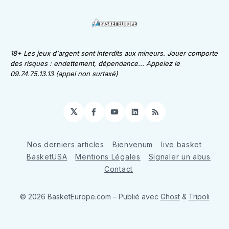
18+ Les jeux d'argent sont interdits aux mineurs. Jouer comporte
des risques : endettement, dépendance... Appelez le
09.74.75.13.13 (appel non surtaxé)
𝕏
Facebook
YouTube
LinkedIn
RSS
Nos derniers articles
Bienvenum
live basket
BasketUSA
Mentions Légales
Signaler un abus
Contact
© 2026 BasketEurope.com
– Publié avec
Ghost
&
Tripoli