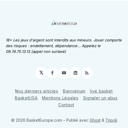
18+ Les jeux d'argent sont interdits aux mineurs. Jouer comporte
des risques : endettement, dépendance... Appelez le
09.74.75.13.13 (appel non surtaxé)
𝕏
Facebook
YouTube
LinkedIn
RSS
Nos derniers articles
Bienvenum
live basket
BasketUSA
Mentions Légales
Signaler un abus
Contact
© 2026 BasketEurope.com
– Publié avec
Ghost
&
Tripoli