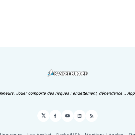
 mineurs. Jouer comporte des risques : endettement, dépendance... Appe
𝕏
Facebook
YouTube
LinkedIn
RSS
Bienvenum
live basket
BasketUSA
Mentions Légales
Si