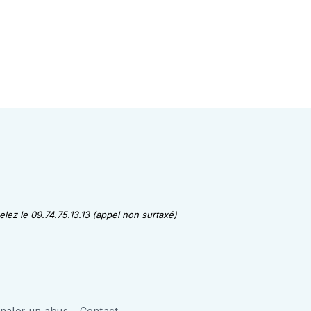
lez le 09.74.75.13.13 (appel non surtaxé)
gnaler un abus
Contact