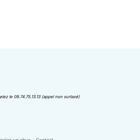
lez le 09.74.75.13.13 (appel non surtaxé)
gnaler un abus
Contact