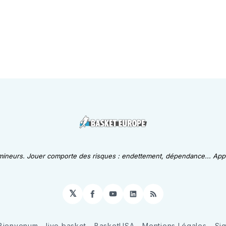
 mineurs. Jouer comporte des risques : endettement, dépendance... Appe
𝕏
Facebook
YouTube
LinkedIn
RSS
Bienvenum
live basket
BasketUSA
Mentions Légales
Si