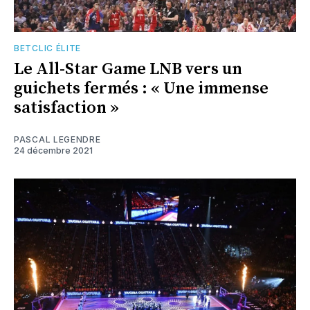
BETCLIC ÉLITE
Le All-Star Game LNB vers un
guichets fermés : « Une immense
satisfaction »
PASCAL LEGENDRE
24 décembre 2021