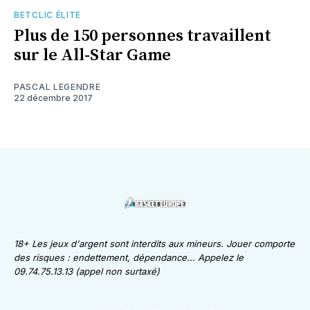
BETCLIC ÉLITE
Plus de 150 personnes travaillent
sur le All-Star Game
PASCAL LEGENDRE
22 décembre 2017
18+ Les jeux d'argent sont interdits aux mineurs. Jouer comporte
des risques : endettement, dépendance... Appelez le
09.74.75.13.13 (appel non surtaxé)