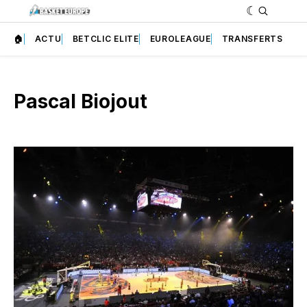
🏠
ACTU
BETCLIC ELITE
EUROLEAGUE
TRANSFERTS
Pascal Biojout