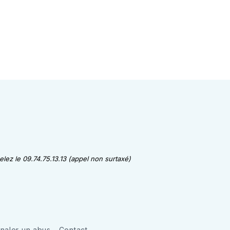
lez le 09.74.75.13.13 (appel non surtaxé)
gnaler un abus
Contact