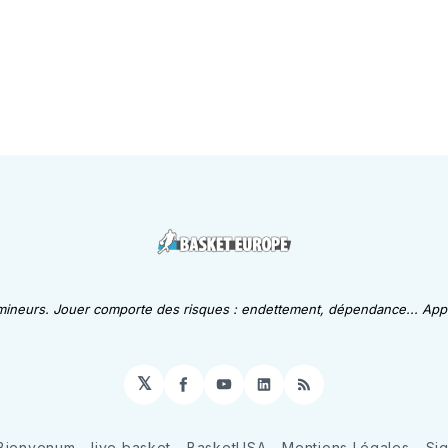
 mineurs. Jouer comporte des risques : endettement, dépendance... Appe
𝕏
Facebook
YouTube
LinkedIn
RSS
Bienvenum
live basket
BasketUSA
Mentions Légales
Si