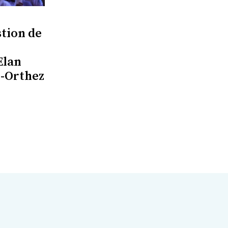
stion de
Elan
q-Orthez