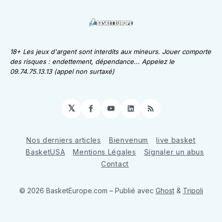
18+ Les jeux d'argent sont interdits aux mineurs. Jouer comporte
des risques : endettement, dépendance... Appelez le
09.74.75.13.13 (appel non surtaxé)
𝕏
Facebook
YouTube
LinkedIn
RSS
Nos derniers articles
Bienvenum
live basket
BasketUSA
Mentions Légales
Signaler un abus
Contact
© 2026 BasketEurope.com
– Publié avec
Ghost
&
Tripoli