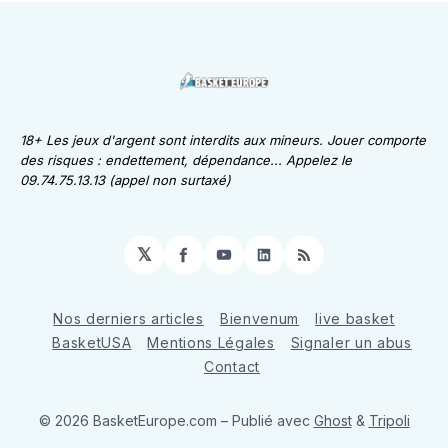
18+ Les jeux d'argent sont interdits aux mineurs. Jouer comporte
des risques : endettement, dépendance... Appelez le
09.74.75.13.13 (appel non surtaxé)
𝕏
Facebook
YouTube
LinkedIn
RSS
Nos derniers articles
Bienvenum
live basket
BasketUSA
Mentions Légales
Signaler un abus
Contact
© 2026 BasketEurope.com
– Publié avec
Ghost
&
Tripoli