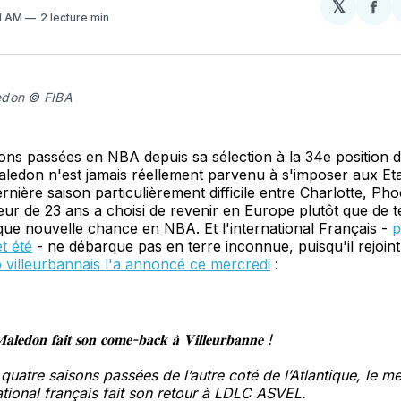
𝕏
Par
11 AM
2 lecture min
sur
Fa
edon © FIBA
ons passées en NBA depuis sa sélection à la 34e position d
ledon n'est jamais réellement parvenu à s'imposer aux Eta
rnière saison particulièrement difficile entre Charlotte, Pho
eur de 23 ans a choisi de revenir en Europe plutôt que de t
ue nouvelle chance en NBA. Et l'international Français -
p
t été
- ne débarque pas en terre inconnue, puisqu'il rejoin
 villeurbannais l'a annoncé ce mercredi
:
𝐚𝐥𝐞𝐝𝐨𝐧 𝐟𝐚𝐢𝐭 𝐬𝐨𝐧 𝐜𝐨𝐦𝐞-𝐛𝐚𝐜𝐤 𝐚̀ 𝐕𝐢𝐥𝐥𝐞𝐮𝐫𝐛𝐚𝐧𝐧𝐞 !
quatre saisons passées de l’autre coté de l’Atlantique, le m
ational français fait son retour à LDLC ASVEL.