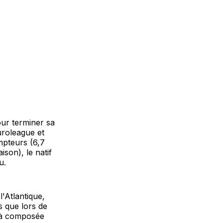
our terminer sa
uroleague et
mpteurs (6,7
son), le natif
u.
l'Atlantique,
 que lors de
éjà composée