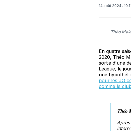
14 août 2024
. 10:
Théo Mal
En quatre sais
2020, Théo Ma
sortie d'une de
League, le jou
une hypothétiq
pour les JO ce
comme le club
𝐓𝐡𝐞́𝐨 𝐌
Après 
intern