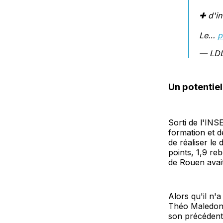
✚ d'in
Le…
p
— LD
Un potentiel
Sorti de l'INS
formation et d
de réaliser l
points, 1,9 re
de Rouen avait
Alors qu'il n'
Théo Maledon 
son précédent 