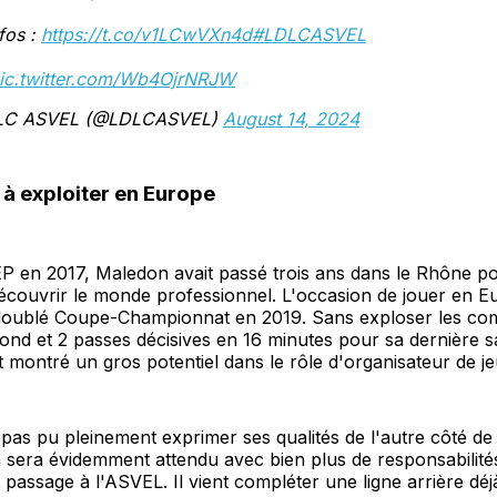
fos :
https://t.co/v1LCwVXn4d
#LDLCASVEL
ic.twitter.com/Wb4OjrNRJW
LC ASVEL (@LDLCASVEL)
August 14, 2024
 à exploiter en Europe
EP en 2017, Maledon avait passé trois ans dans le Rhône p
écouvrir le monde professionnel. L'occasion de jouer en E
e doublé Coupe-Championnat en 2019. Sans exploser les co
bond et 2 passes décisives en 16 minutes pour sa dernière sai
 montré un gros potentiel dans le rôle d'organisateur de je
a pas pu pleinement exprimer ses qualités de l'autre côté de 
sera évidemment attendu avec bien plus de responsabilités
passage à l'ASVEL. Il vient compléter une ligne arrière d