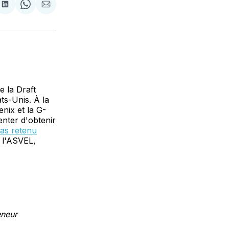
tager
Partager
Share
Partager
sur
on
par
cebook
LinkedIn
WhatsApp
Courriel
e la Draft
ts-Unis. À la
enix et la G-
enter d'obtenir
as retenu
t l'ASVEL,
eneur