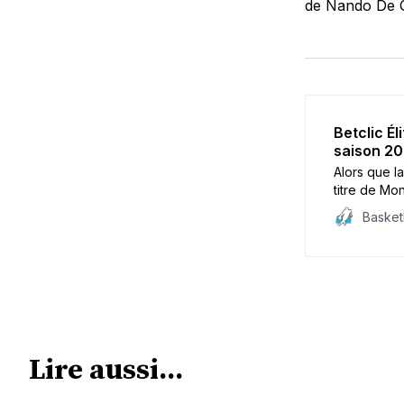
de Nando De C
Betclic Él
saison 2
Alors que la
titre de Mon
actés pour 
Baske
Lire aussi...