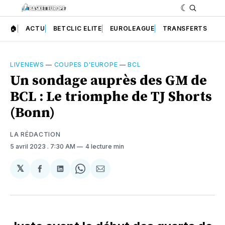
🏠
ACTU
BETCLIC ELITE
EUROLEAGUE
TRANSFERTS
LIVENEWS
—
COUPES D'EUROPE
—
BCL
Un sondage auprès des GM de
BCL : Le triomphe de TJ Shorts
(Bonn)
LA RÉDACTION
5 avril 2023
. 7:30 AM
4 lecture min
𝕏
Partager
Partager
Share
Partager
sur
sur
on
par
Facebook
LinkedIn
WhatsApp
Courriel