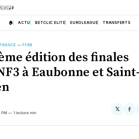
🏠
ACTU
BETCLIC ELITE
EUROLEAGUE
TRANSFERTS
 FRANCE
—
FFBB
ème édition des finales
F3 à Eaubonne et Saint
en
𝕏
Par
6 PM
1 lecture min
sur
Fa