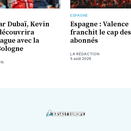
E
ESPAGNE
ar Dubaï, Kevin
Espagne : Valence
découvrira
franchit le cap des
eague avec la
abonnés
Bologne
LA RÉDACTION
5 août 2026
ON