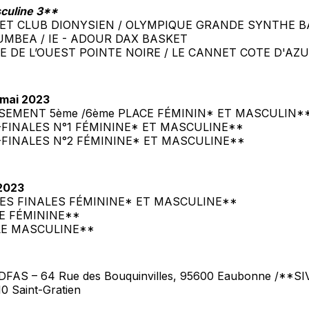
culine 3**
KET CLUB DIONYSIEN / OLYMPIQUE GRANDE SYNTHE 
DUMBEA / IE - ADOUR DAX BASKET
ILE DE L’OUEST POINTE NOIRE / LE CANNET COTE D'AZ
mai 2023
SSEMENT 5ème /6ème PLACE FÉMININ* ET MASCULIN*
I-FINALES N°1 FÉMININE* ET MASCULINE**
I-FINALES N°2 FÉMININE* ET MASCULINE**
 2023
ITES FINALES FÉMININE* ET MASCULINE**
LE FÉMININE**
ALE MASCULINE**
DFAS – 64 Rue des Bouquinvilles, 95600 Eaubonne /**SI
10 Saint-Gratien