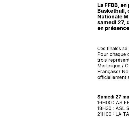
La FFBB, en 
Basketball,
Nationale Ma
samedi 27, d
en présence
Ces finales s
Pour chaque di
trois représe
Martinique / G
Française/ Nou
officiellement
Samedi 27 ma
16H00 : AS F
18H30 : ASL
21H00 : LA 