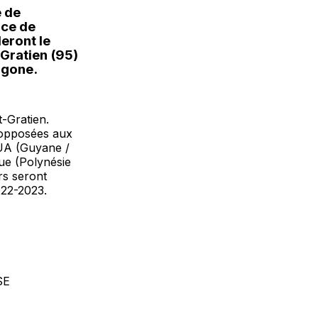
e de
nce de
eront le
-Gratien (95)
agone.
-Gratien.
t opposées aux
UA (Guyane /
ue (Polynésie
rs seront
022-2023.
SE