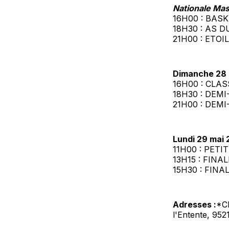
Nationale Mas
16H00 : BAS
18H30 : AS 
21H00 : ETO
Dimanche 28 
16H00 : CLA
18H30 : DEM
21H00 : DEM
Lundi 29 mai
11H00 : PET
13H15 : FINA
15H30 : FIN
Adresses :
*C
l'Entente, 952