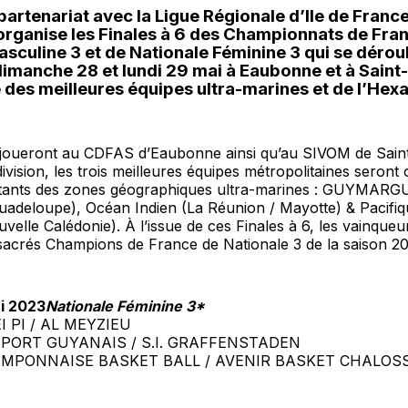
partenariat avec la Ligue Régionale d’Ile de Franc
 organise les Finales à 6 des Championnats de Fra
sculine 3 et de Nationale Féminine 3 qui se déroul
imanche 28 et lundi 29 mai à Eaubonne et à Saint
 des meilleures équipes ultra-marines et de l’Hex
e joueront au CDFAS d’Eaubonne ainsi qu’au SIVOM de Saint
vision, les trois meilleures équipes métropolitaines seron
ntants des zones géographiques ultra-marines : GUYMARG
uadeloupe), Océan Indien (La Réunion / Mayotte) & Pacifiq
velle Calédonie). À l’issue de ces Finales à 6, les vainqueu
 sacrés Champions de France de Nationale 3 de la saison 2
i 2023
Nationale Féminine 3*
EI PI / AL MEYZIEU
 SPORT GUYANAIS / S.I. GRAFFENSTADEN
TAMPONNAISE BASKET BALL / AVENIR BASKET CHALOS