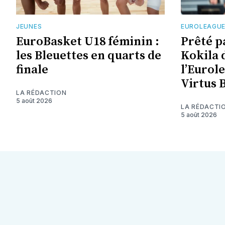
JEUNES
EUROLEAGU
EuroBasket U18 féminin :
Prêté p
les Bleuettes en quarts de
Kokila 
finale
l’Eurol
Virtus 
LA RÉDACTION
5 août 2026
LA RÉDACTI
5 août 2026