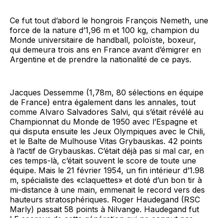
Ce fut tout d’abord le hongrois François Nemeth, une
force de la nature d’1,96 m et 100 kg, champion du
Monde universi­taire de handball, poloïste, boxeur,
qui demeura trois ans en France avant d’émigrer en
Argentine et de prendre la nationa­lité de ce pays.
Jacques Dessemme (1,78m, 80 sélections en équipe
de France) entra également dans les annales, tout
comme Alva­ro Salvadores Salvi, qui s’était révélé au
Championnat du Monde de 1950 avec l’Espagne et
qui disputa ensuite les Jeux Olympiques avec le Chili,
et le Balte de Mulhouse Vitas Grybauskas. 42 points
à l’actif de Grybauskas. C’était déjà pas si mal car, en
ces temps-là, c’était souvent le score de toute une
équipe. Mais le 21 février 1954, un fin intérieur d’1.98
m, spécialiste des «claquettes» et doté d’un bon tir à
mi-distance à une main, emmenait le record vers des
hauteurs stratosphé­riques. Roger Haudegand (RSC
Marly) passait 58 points à Nilvange. Haudegand fut