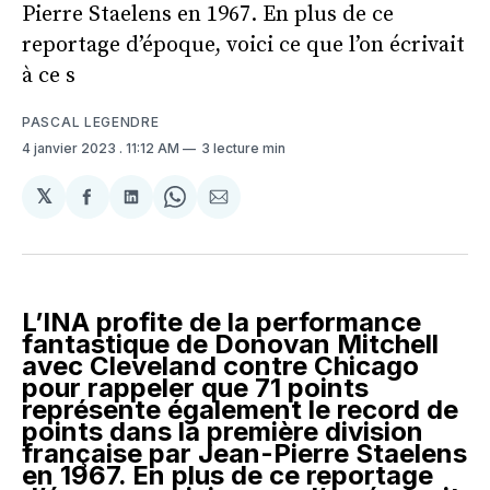
Pierre Staelens en 1967. En plus de ce
reportage d’époque, voici ce que l’on écrivait
à ce s
PASCAL LEGENDRE
4 janvier 2023
. 11:12 AM
3 lecture min
𝕏
Partager
Partager
Share
Partager
sur
sur
on
par
Facebook
LinkedIn
WhatsApp
Courriel
L’INA profite de la performance
fantastique de Donovan Mitchell
avec Cleveland contre Chicago
pour rappeler que 71 points
représente également le record de
points dans la première division
française par Jean-Pierre Staelens
en 1967. En plus de ce reportage