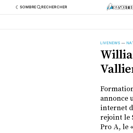
SOMBRE
RECHERCHER
LIVENEWS
—
NA
Willi
Valli
Formation
annonce un
internet d
rejoint le
Pro A, le 