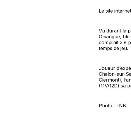
Le site intern
Vu durant la p
Oniangue, ble
compilait 3.8 
temps de jeu.
Joueur d’expér
Chalon-sur-Saô
Clermont), l’a
(11V/12D) sa p
Photo : LNB