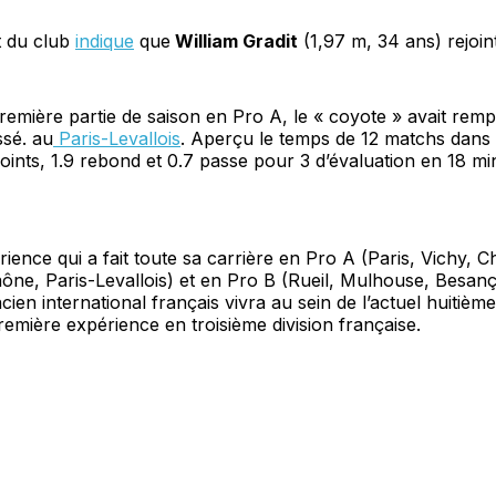
et du club
indique
que
William Gradit
(1,97 m, 34 ans) rejoin
remière partie de saison en Pro A, le « coyote » avait rem
ssé. au
Paris-Levallois
. Aperçu le temps de 12 matchs dans l’é
points, 1.9 rebond et 0.7 passe pour 3 d’évaluation en 18 mi
ience qui a fait toute sa carrière en Pro A (Paris, Vichy, 
ne, Paris-Levallois) et en Pro B (Rueil, Mulhouse, Besanç
ncien international français vivra au sein de l’actuel huitiè
remière expérience en troisième division française.