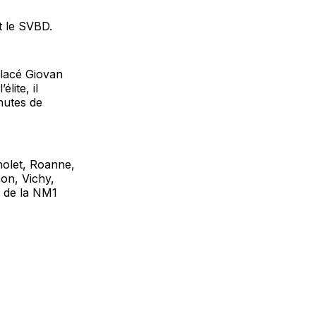
t le SVBD.
placé Giovan
lite, il
nutes de
Cholet, Roanne,
on, Vichy,
me de la NM1