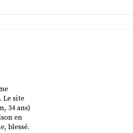
ôme
 Le site
m, 34 ans)
ison en
e, blessé.