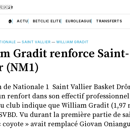
🏠
ACTU
BETCLIC ELITE
EUROLEAGUE
TRANSFERTS
TIONALE
—
SAINT VALLIER
—
WILLIAM GRADIT
am Gradit renforce Saint-
er (NM1)
 de Nationale 1 Saint Vallier Basket Dr
 renfort dans son effectif professionnel.
u club indique que William Gradit (1,97 
 SVBD. Vu durant la première partie de sa
« coyote » avait remplacé Giovan Oniangu