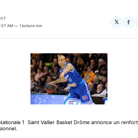
LOT
𝕏
Par
10:07 AM
1 lecture min
sur
Fa
Nationale 1 Saint Vallier Basket Drôme annonce un renfor
sionnel.