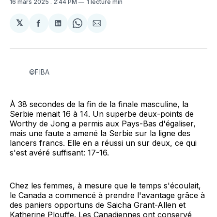
16 mars 2025
. 2:44 PM
1 lecture min
𝕏
Partager
Partager
Share
Partager
sur
sur
on
par
Facebook
LinkedIn
WhatsApp
Courriel
©FIBA
À 38 secondes de la fin de la finale masculine, la
Serbie menait 16 à 14. Un superbe deux-points de
Worthy de Jong a permis aux Pays-Bas d'égaliser,
mais une faute a amené la Serbie sur la ligne des
lancers francs. Elle en a réussi un sur deux, ce qui
s'est avéré suffisant: 17-16.
Chez les femmes, à mesure que le temps s'écoulait,
le Canada a commencé à prendre l'avantage grâce à
des paniers opportuns de Saicha Grant-Allen et
Katherine Plouffe. Les Canadiennes ont conservé