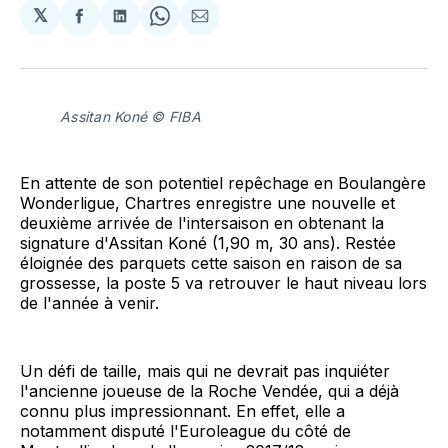
𝕏
Partager
Partager
Share
Partager
sur
sur
on
par
Facebook
LinkedIn
WhatsApp
Courriel
Assitan Koné © FIBA
En attente de son potentiel repêchage en Boulangère
Wonderligue, Chartres enregistre une nouvelle et
deuxième arrivée de l'intersaison en obtenant la
signature d'Assitan Koné (1,90 m, 30 ans). Restée
éloignée des parquets cette saison en raison de sa
grossesse, la poste 5 va retrouver le haut niveau lors
de l'année à venir.
Un défi de taille, mais qui ne devrait pas inquiéter
l'ancienne joueuse de la Roche Vendée, qui a déjà
connu plus impressionnant. En effet, elle a
notamment disputé l'Euroleague du côté de