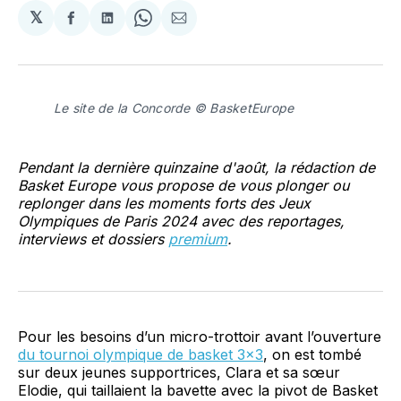
𝕏
Partager
Partager
Share
Partager
sur
sur
on
par
Facebook
LinkedIn
WhatsApp
Courriel
Le site de la Concorde © BasketEurope
Pendant la dernière quinzaine d'août, la rédaction de
Basket Europe vous propose de vous plonger ou
replonger dans les moments forts des Jeux
Olympiques de Paris 2024 avec des reportages,
interviews et dossiers
premium
.
Pour les besoins d’un micro-trottoir avant l’ouverture
du tournoi olympique de basket 3x3
, on est tombé
sur deux jeunes supportrices, Clara et sa sœur
Elodie, qui taillaient la bavette avec la pivot de Basket