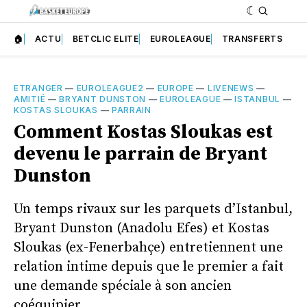
🏠
ACTU
BETCLIC ELITE
EUROLEAGUE
TRANSFERTS
ETRANGER
—
EUROLEAGUE2
—
EUROPE
—
LIVENEWS
—
AMITIÉ
—
BRYANT DUNSTON
—
EUROLEAGUE
—
ISTANBUL
—
KOSTAS SLOUKAS
—
PARRAIN
Comment Kostas Sloukas est
devenu le parrain de Bryant
Dunston
Un temps rivaux sur les parquets d’Istanbul,
Bryant Dunston (Anadolu Efes) et Kostas
Sloukas (ex-Fenerbahçe) entretiennent une
relation intime depuis que le premier a fait
une demande spéciale à son ancien
coéquipier.