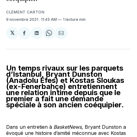
CLÉMENT CARTON
9 novembre 2021
. 11:45 AM
1 lecture min
𝕏
Partager
Partager
Share
Partager
sur
sur
on
par
Facebook
LinkedIn
WhatsApp
Courriel
Un temps rivaux sur les parquets
d’Istanbul, Bryant Dunston
(Anadolu Efes) et Kostas Sloukas
(ex-Fenerbahçe) entretiennent
une relation intime depuis que le
premier a fait une demande
spéciale à son ancien coéquipier.
Dans un entretien à
BasketNews
, Bryant Dunston a
évoqué une histoire d’amitié méconnue avec Kostas