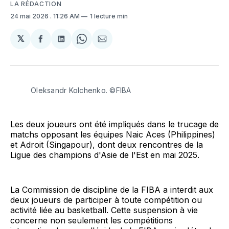
LA RÉDACTION
24 mai 2026
. 11:26 AM
1 lecture min
𝕏
Partager
Partager
Share
Partager
sur
sur
on
par
Facebook
LinkedIn
WhatsApp
Courriel
Oleksandr Kolchenko. ©FIBA
Les deux joueurs ont été impliqués dans le trucage de
matchs opposant les équipes Naic Aces (Philippines)
et Adroit (Singapour), dont deux rencontres de la
Ligue des champions d'Asie de l'Est en mai 2025.
La Commission de discipline de la FIBA ​​a interdit aux
deux joueurs de participer à toute compétition ou
activité liée au basketball. Cette suspension à vie
concerne non seulement les compétitions