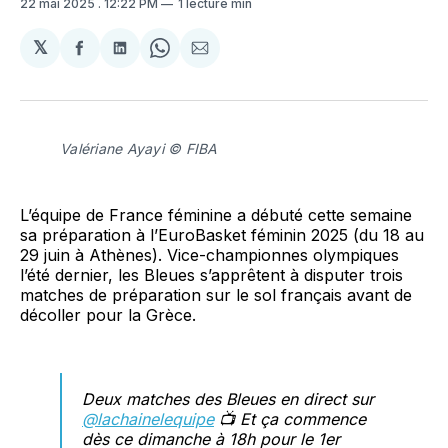
22 mai 2025
. 12:22 PM
1 lecture min
𝕏
Partager
Partager
Share
Partager
sur
sur
on
par
Facebook
LinkedIn
WhatsApp
Courriel
Valériane Ayayi © FIBA
L’équipe de France féminine a débuté cette semaine
sa préparation à l’EuroBasket féminin 2025 (du 18 au
29 juin à Athènes). Vice-championnes olympiques
l’été dernier, les Bleues s’apprêtent à disputer trois
matches de préparation sur le sol français avant de
décoller pour la Grèce.
Deux matches des Bleues en direct sur
@lachainelequipe
📺 Et ça commence
dès ce dimanche à 18h pour le 1er