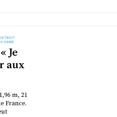
DETROIT
IS GAME
« Je
er aux
1,96 m, 21
de France.
eut