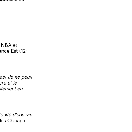
 NBA et
ence Est (12-
res) Je ne peux
re et le
galement eu
tunité d’une vie
 les Chicago