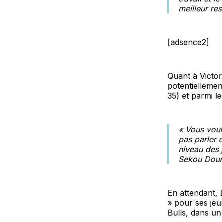
meilleur re
[adsence2]
Quant à Victo
potentiellemen
35) et parmi l
« Vous voul
pas parler 
niveau des 
Sekou Doumb
En attendant,
» pour ses jeu
Bulls, dans un