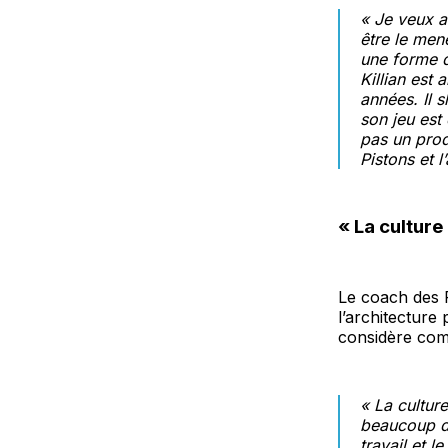
« Je veux a
être le mene
une forme d
Killian est 
années. Il s
son jeu est
pas un produ
Pistons et 
« La culture
Le coach des P
l’architecture 
considère co
« La cultur
beaucoup de
travail et 