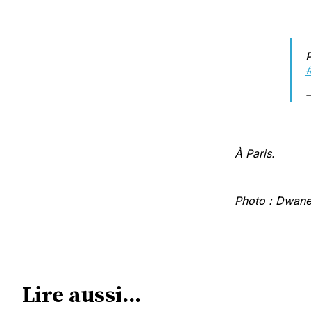
P
—
À Paris.
Photo : Dwan
Lire aussi...