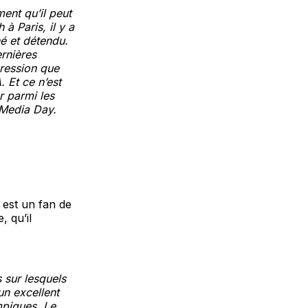
ment qu’il peut
à Paris, il y a
hé et détendu.
ernières
pression que
 Et ce n’est
r parmi les
 Media Day.
 est un fan de
, qu’il
 sur lesquels
un excellent
mpiques. Le