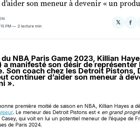
d’aider son meneur à devenir « un produit
ON
𝕏
Par
4:15 PM
2 lecture min
sur
Fa
du NBA Paris Game 2023, Killian Haye
) a manifesté son désir de représenter 
. Son coach chez les Detroit Pistons,
ut continuer d’aider son meneur à dev
ni ».
bonne première moitié de saison en NBA, Killian Hayes a 
viseur
. Le meneur des Detroit Pistons est «
en grand progr
asey, qui voit en lui un potentiel meneur de l’équipe de 
es de Paris 2024.