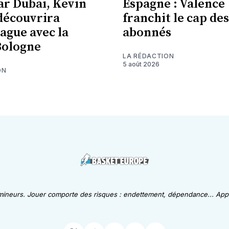
ar Dubaï, Kevin
Espagne : Valence
découvrira
franchit le cap des
eague avec la
abonnés
Bologne
LA RÉDACTION
5 août 2026
ON
 mineurs. Jouer comporte des risques : endettement, dépendance... Appe