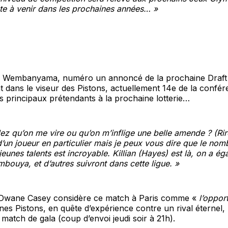
ste à venir dans les prochaines années… »
r Wembanyama, numéro un annoncé de la prochaine Draft
t dans le viseur des Pistons, actuellement 14e de la confér
es principaux prétendants à la prochaine lotterie…
ez qu’on me vire ou qu’on m’inflige une belle amende ? (Ri
d’un joueur en particulier mais je peux vous dire que le nomb
jeunes talents est incroyable. Killian (Hayes) est là, on a é
ouya, et d’autres suivront dans cette ligue. »
 Dwane Casey considère ce match à Paris comme «
l’oppor
nes Pistons, en quête d’expérience contre un rival éternel,
 match de gala (coup d’envoi jeudi soir à 21h).