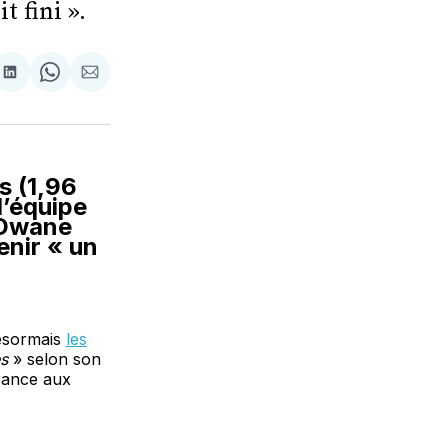
 fini ».
tager
Partager
Share
Partager
sur
on
par
cebook
LinkedIn
WhatsApp
Courriel
s (1,96
l’équipe
 Dwane
enir « un
désormais
les
ès
» selon son
France aux