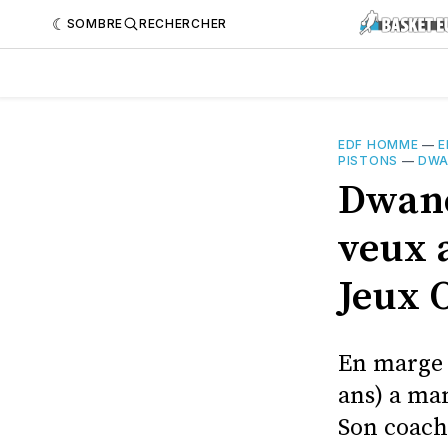
SOMBRE
RECHERCHER
EDF HOMME
—
E
PISTONS
—
DWA
Dwane
veux a
Jeux 
En marge 
ans) a man
Son coach