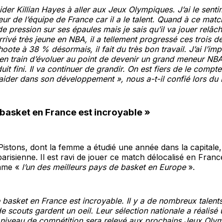
ider Killian Hayes à aller aux Jeux Olympiques. J’ai le senti
ur de l’équipe de France car il a le talent. Quand à ce match 
e pression sur ses épaules mais je sais qu’il va jouer relâc
arrivé très jeune en NBA, il a tellement progressé ces trois d
hoote à 38 % désormais, il fait du très bon travail. J’ai l’im
 en train d’évoluer au point de devenir un grand meneur NBA.
it fini. Il va continuer de grandir. On est fiers de le compte
l’aider dans son développement », nous a-t-il confié lors du
 basket en France est incroyable »
istons, dont la femme a étudié une année dans la capitale,
parisienne. Il est ravi de jouer ce match délocalisé en France
mme «
l’un des meilleurs pays de basket en Europe
».
e basket en France est incroyable. Il y a de nombreux talents
 scouts gardent un oeil. Leur sélection nationale a réalisé 
le niveau de compétition sera relevé aux prochains Jeux Oly