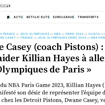
🏠
ACTU
BETCLIC ELITE
EUROLEAGUE
TRANSFERTS
N FRANCE
—
JEUX OLYMPIQUES
—
NBA
—
PARIS 2024
—
COACH
—
NE CASEY
—
FRANCE
—
JEUX OLYMPIQUES PARIS 2024
—
NBA PAR
 Casey (coach Pistons) : 
ider Killian Hayes à all
Olympiques de Paris »
du NBA Paris Game 2023, Killian Hayes (
ifesté son désir de représenter l’équipe 
 chez les Detroit Pistons, Dwane Casey, v