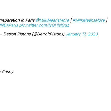
reparation in Paris.
@MilkMeansMore
|
#MilkMeansMore
|
#NBAParis
pic.twitter.com/IyQHlsIGqz
 Detroit Pistons (@DetroitPistons)
January 17, 2023
e Casey