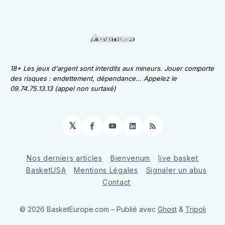
18+ Les jeux d'argent sont interdits aux mineurs. Jouer comporte
des risques : endettement, dépendance... Appelez le
09.74.75.13.13 (appel non surtaxé)
𝕏
Facebook
YouTube
LinkedIn
RSS
Nos derniers articles
Bienvenum
live basket
BasketUSA
Mentions Légales
Signaler un abus
Contact
© 2026 BasketEurope.com
– Publié avec
Ghost
&
Tripoli