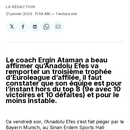
LA RÉDACTION
21 janvier 2023
. 11:59 AM
1 lecture min
𝕏
Partager
Partager
Share
Partager
sur
sur
on
par
Facebook
LinkedIn
WhatsApp
Courriel
Le coach Ergin Ataman a beau
affirmer qu’Anadolu Efes va
remporter un troisième trophée
d’Euroleague d’affilée, il faut
constater que son équipe est pour
l’instant hors du top 8 (9e avec 10
victoires et 10 défaites) et pour le
moins instable.
Ce vendredi soir, l’Anadolu Efes s’est fait piéger par le
Bayern Munich, au Sinan Erdem Sports Hall