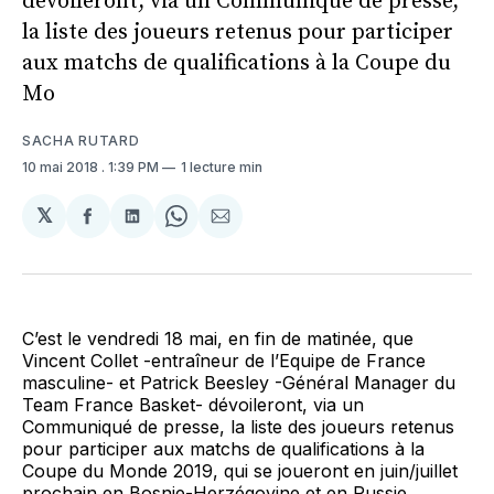
dévoileront, via un Communiqué de presse,
la liste des joueurs retenus pour participer
aux matchs de qualifications à la Coupe du
Mo
SACHA RUTARD
10 mai 2018
. 1:39 PM
1 lecture min
𝕏
Partager
Partager
Share
Partager
sur
sur
on
par
Facebook
LinkedIn
WhatsApp
Courriel
C’est le vendredi 18 mai, en fin de matinée, que
Vincent Collet -entraîneur de l’Equipe de France
masculine- et Patrick Beesley -Général Manager du
Team France Basket- dévoileront, via un
Communiqué de presse, la liste des joueurs retenus
pour participer aux matchs de qualifications à la
Coupe du Monde 2019, qui se joueront en juin/juillet
prochain en Bosnie-Herzégovine et en Russie.