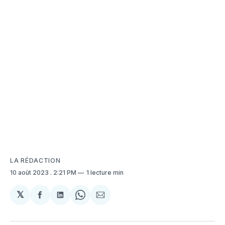
LA RÉDACTION
10 août 2023
. 2:21 PM
1 lecture min
𝕏
Partager
Partager
Share
Partager
sur
sur
on
par
Facebook
LinkedIn
WhatsApp
Courriel