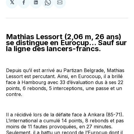
𝕏
Partager
Partager
Share
Partager
sur
sur
on
par
Facebook
LinkedIn
WhatsApp
Courriel
Mathias Lessort (2,06 m, 26 ans)
se distingue en Eurocup… Sauf sur
la ligne des lancers-francs.
Depuis qu’il est arrivé au Partizan Belgrade, Mathias
Lessort est percutant. Ainsi, en Eurocoup, il a brillé
face à Hambourg avec 33 d’évaluation dus à ses 22
points, 6 rebonds, 5 interceptions, une passe et un
contre.
Il a récidivé lors de la défaite face à Ankara (85-71).
L’international a cumulé 14 points, 8 rebonds et pas
moins de 11 fautes provoquées, en 27 minutes.
Seulement, il a battu un record de l’Eurocup dont il