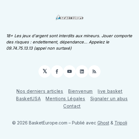
18+ Les jeux d'argent sont interdits aux mineurs. Jouer comporte
des risques : endettement, dépendance... Appelez le
09.74.75.13.13 (appel non surtaxé)
𝕏
Facebook
YouTube
LinkedIn
RSS
Nos derniers articles
Bienvenum
live basket
BasketUSA
Mentions Légales
Signaler un abus
Contact
© 2026 BasketEurope.com
– Publié avec
Ghost
&
Tripoli