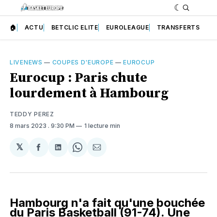
🏠
ACTU
BETCLIC ELITE
EUROLEAGUE
TRANSFERTS
LIVENEWS
—
COUPES D'EUROPE
—
EUROCUP
Eurocup : Paris chute
lourdement à Hambourg
TEDDY PEREZ
8 mars 2023
. 9:30 PM
1 lecture min
𝕏
Partager
Partager
Share
Partager
sur
sur
on
par
Facebook
LinkedIn
WhatsApp
Courriel
Hambourg n'a fait qu'une bouchée
du Paris Basketball (91-74). Une