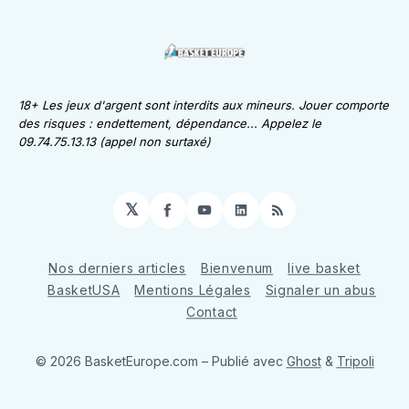
18+ Les jeux d'argent sont interdits aux mineurs. Jouer comporte
des risques : endettement, dépendance... Appelez le
09.74.75.13.13 (appel non surtaxé)
𝕏
Facebook
YouTube
LinkedIn
RSS
Nos derniers articles
Bienvenum
live basket
BasketUSA
Mentions Légales
Signaler un abus
Contact
© 2026 BasketEurope.com
– Publié avec
Ghost
&
Tripoli