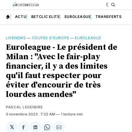
🏠
ACTU
BETCLIC ELITE
EUROLEAGUE
TRANSFERTS
LIVENEWS
—
COUPES D'EUROPE
—
EUROLEAGUE
Euroleague - Le président de
Milan : "Avec le fair-play
financier, il y a des limites
qu'il faut respecter pour
éviter d'encourir de très
lourdes amendes"
PASCAL LEGENDRE
5 novembre 2023
. 7:22 AM
1 lecture min
𝕏
Partager
Partager
Share
Partager