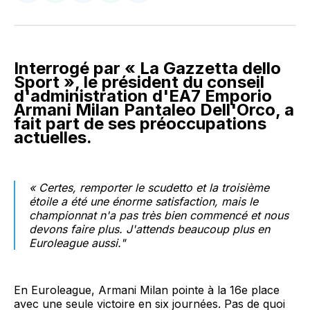
sur
sur
on
par
Facebook
LinkedIn
WhatsApp
Courriel
Interrogé par « La Gazzetta dello
Sport », le président du conseil
d'administration d'EA7 Emporio
Armani Milan Pantaleo Dell'Orco, a
fait part de ses préoccupations
actuelles.
« Certes, remporter le scudetto et la troisième
étoile a été une énorme satisfaction, mais le
championnat n'a pas très bien commencé et nous
devons faire plus. J'attends beaucoup plus en
Euroleague aussi."
En Euroleague, Armani Milan pointe à la 16e place
avec une seule victoire en six journées. Pas de quoi