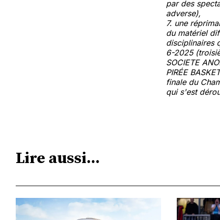
par des spectat
adverse),
7. une réprim
du matériel dif
disciplinaires 
6-2025 (troi
SOCIETE ANO
PIRÉE BASKET
finale du Cham
qui s'est déro
Lire aussi...