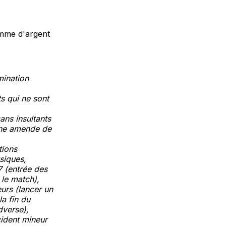
somme d'argent
ination
s qui ne sont
ans insultants
une amende de
tions
ysiques,
7 (entrée des
 le match),
urs (lancer un
la fin du
dverse),
ident mineur