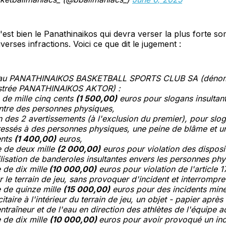
c'est bien le Panathinaikos qui devra verser la plus forte 
verses infractions. Voici ce que dit le jugement :
és au PANATHINAIKOS BASKETBALL SPORTS CLUB SA (dénom
istrée PANATHINAIKOS AKTOR) :
 de mille cinq cents
(1 500,00)
euros pour slogans insultant
ntre des personnes physiques,
 des 2 avertissements (à l'exclusion du premier), pour slog
dressés à des personnes physiques, une peine de blâme et 
ents
(1 400,00)
euros,
 de deux mille
(2 000,00)
euros pour violation des disposi
utilisation de banderoles insultantes envers les personnes ph
de dix mille
(10 000,00)
euros pour violation de l'article 1
r le terrain de jeu, sans provoquer d'incident et interrompre
 de quinze mille
(15 000,00)
euros pour des incidents mine
taire à l'intérieur du terrain de jeu, un objet - papier après 
ntraîneur et de l'eau en direction des athlètes de l'équipe a
 de dix mille
(10 000,00)
euros pour avoir provoqué un inc