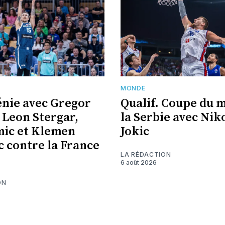
MONDE
énie avec Gregor
Qualif. Coupe du 
 Leon Stergar,
la Serbie avec Nik
ic et Klemen
Jokic
c contre la France
LA RÉDACTION
6 août 2026
ON