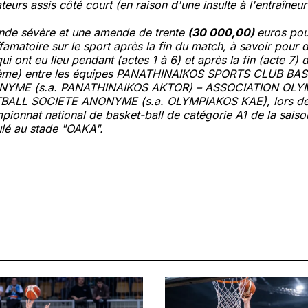
eurs assis côté court (en raison d'une insulte à l'entraîneur
ande sévère et une amende de trente
(30 000,00)
euros pou
famatoire sur le sport après la fin du match, à savoir pour d
qui ont eu lieu pendant (actes 1 à 6) et après la fin (acte 7)
sième) entre les équipes PANATHINAIKOS SPORTS CLUB B
NYME (s.a. PANATHINAIKOS AKTOR) – ASSOCIATION OL
BALL SOCIETE ANONYME (s.a. OLYMPIAKOS KAE), lors de
pionnat national de basket-ball de catégorie A1 de la sai
ulé au stade "OAKA".