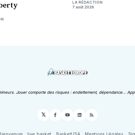
LA RÉDACTION
berty
7 août 2026
ON
 mineurs. Jouer comporte des risques : endettement, dépendance... Appe
𝕏
Facebook
YouTube
LinkedIn
RSS
Bienvenum
live basket
BasketUSA
Mentions Légales
Si