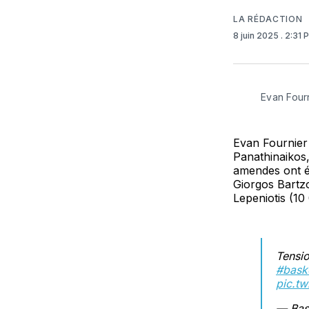
LA RÉDACTION
8 juin 2025
. 2:31 
Evan Four
Evan Fournier 
Panathinaikos
amendes ont ét
Giorgos Bartz
Lepeniotis (10
Tensio
#bask
pic.t
— Bas