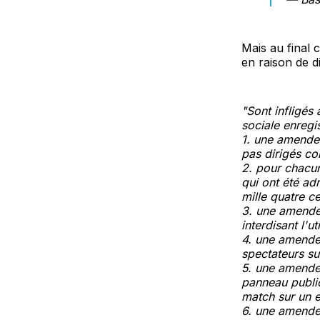
Mais au final 
en raison de di
"Sont inflig
sociale enreg
1. une amende
pas dirigés co
2. pour chacun
qui ont été a
mille quatre c
3. une amende
interdisant l'
4. une amende 
spectateurs su
5. une amende
panneau publici
match sur un e
6. une amende