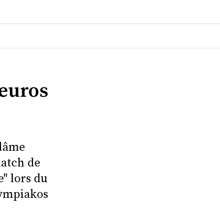
 euros
blâme
match de
" lors du
lympiakos