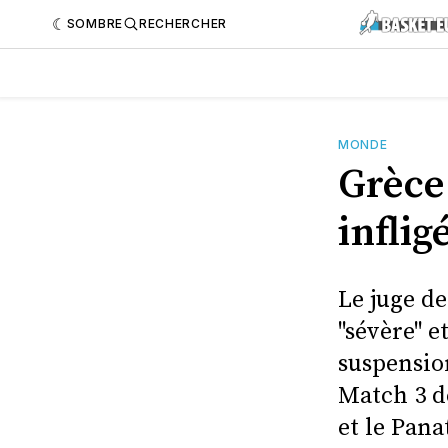
SOMBRE
RECHERCHER
MONDE
Grèce
inflig
Le juge de
"sévère" 
suspensio
Match 3 d
et le Pana