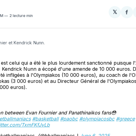
𝕏
Par
PM
2 lecture min
sur
Fa
nier et Kendrick Nunn.
est celui qui a été le plus lourdement sanctionné puisque l
, Kendrick Nunn a écopé d'une amende de 10 000 euros. D
é infligées à l'Olympiakos (10 000 euros), au coach de l'
okas (3 000 euros) et au Directeur Général de l'Olympiako
 000 euros).
n between Evan Fournier and Panathinaikos fans😳
etballmaniacs
#basketball
#paobc
#olympiacosbc
#greece
witter.com/TxmFKfJvLb
ketballmaniacs_ (@bballmaniacs_)
June 6, 2025