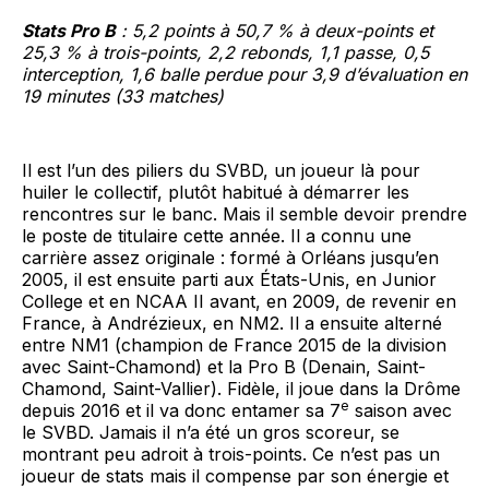
Stats Pro B
: 5,2 points à 50,7 % à deux-points et
25,3 % à trois-points, 2,2 rebonds, 1,1 passe, 0,5
interception, 1,6 balle perdue pour 3,9 d’évaluation en
19 minutes (33 matches)
Il est l’un des piliers du SVBD, un joueur là pour
huiler le collectif, plutôt habitué à démarrer les
rencontres sur le banc. Mais il semble devoir prendre
le poste de titulaire cette année. Il a connu une
carrière assez originale : formé à Orléans jusqu’en
2005, il est ensuite parti aux États-Unis, en Junior
College et en NCAA II avant, en 2009, de revenir en
France, à Andrézieux, en NM2. Il a ensuite alterné
entre NM1 (champion de France 2015 de la division
avec Saint-Chamond) et la Pro B (Denain, Saint-
Chamond, Saint-Vallier). Fidèle, il joue dans la Drôme
e
depuis 2016 et il va donc entamer sa 7
saison avec
le SVBD. Jamais il n’a été un gros scoreur, se
montrant peu adroit à trois-points. Ce n’est pas un
joueur de stats mais il compense par son énergie et