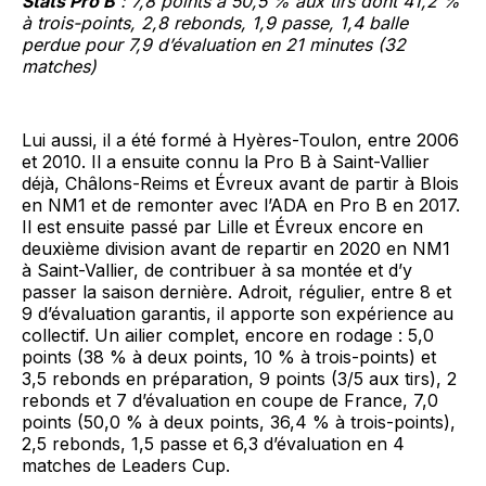
Stats Pro B
: 7,8 points à 50,5 % aux tirs dont 41,2 %
à trois-points, 2,8 rebonds, 1,9 passe, 1,4 balle
perdue pour 7,9 d’évaluation en 21 minutes (32
matches)
Lui aussi, il a été formé à Hyères-Toulon, entre 2006
et 2010. Il a ensuite connu la Pro B à Saint-Vallier
déjà, Châlons-Reims et Évreux avant de partir à Blois
en NM1 et de remonter avec l’ADA en Pro B en 2017.
Il est ensuite passé par Lille et Évreux encore en
deuxième division avant de repartir en 2020 en NM1
à Saint-Vallier, de contribuer à sa montée et d’y
passer la saison dernière. Adroit, régulier, entre 8 et
9 d’évaluation garantis, il apporte son expérience au
collectif. Un ailier complet, encore en rodage : 5,0
points (38 % à deux points, 10 % à trois-points) et
3,5 rebonds en préparation, 9 points (3/5 aux tirs), 2
rebonds et 7 d’évaluation en coupe de France, 7,0
points (50,0 % à deux points, 36,4 % à trois-points),
2,5 rebonds, 1,5 passe et 6,3 d’évaluation en 4
matches de Leaders Cup.