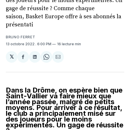
des joueurs pour le moins expérimentés. Un
gage de réussite ? Comme chaque
saison, Basket Europe offre à ses abonnés la
présentati
BRUNO FERRET
13 octobre 2022
. 6:00 PM
16 lecture min
𝕏
Partager
Partager
Share
Partager
sur
sur
on
par
Facebook
LinkedIn
WhatsApp
Courriel
Dans la Drôme, on espère bien que
Saint-Vallier va faire mieux que
l’année passée, malgré de petits
moyens. Pour arriver à ce résultat,
le club a principalement misé sur
des joueurs pour le moins
expérimentés. Un gage de réussite