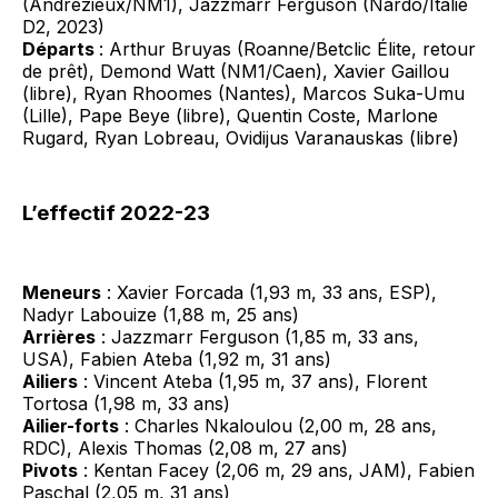
(Andrézieux/NM1), Jazzmarr Ferguson (Nardo/Italie
D2, 2023)
Départs
: Arthur Bruyas (Roanne/Betclic Élite, retour
de prêt), Demond Watt (NM1/Caen), Xavier Gaillou
(libre), Ryan Rhoomes (Nantes), Marcos Suka-Umu
(Lille), Pape Beye (libre), Quentin Coste, Marlone
Rugard, Ryan Lobreau, Ovidijus Varanauskas (libre)
L’effectif 2022-23
Meneurs
: Xavier Forcada (1,93 m, 33 ans, ESP),
Nadyr Labouize (1,88 m, 25 ans)
Arrières
: Jazzmarr Ferguson (1,85 m, 33 ans,
USA), Fabien Ateba (1,92 m, 31 ans)
Ailiers
: Vincent Ateba (1,95 m, 37 ans), Florent
Tortosa (1,98 m, 33 ans)
Ailier-forts
: Charles Nkaloulou (2,00 m, 28 ans,
RDC), Alexis Thomas (2,08 m, 27 ans)
Pivots
: Kentan Facey (2,06 m, 29 ans, JAM), Fabien
Paschal (2,05 m, 31 ans)