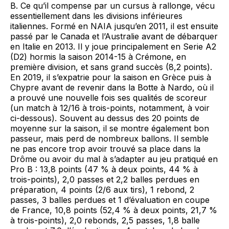
B. Ce qu’il compense par un cursus à rallonge, vécu
essentiellement dans les divisions inférieures
italiennes. Formé en NAIA jusqu’en 2011, il est ensuite
passé par le Canada et l’Australie avant de débarquer
en Italie en 2013. Il y joue principalement en Serie A2
(D2) hormis la saison 2014-15 à Crémone, en
première division, et sans grand succès (8,2 points).
En 2019, il s’expatrie pour la saison en Grèce puis à
Chypre avant de revenir dans la Botte à Nardo, où il
a prouvé une nouvelle fois ses qualités de scoreur
(un match à 12/16 à trois-points, notamment, à voir
ci-dessous). Souvent au dessus des 20 points de
moyenne sur la saison, il se montre également bon
passeur, mais perd de nombreux ballons. Il semble
ne pas encore trop avoir trouvé sa place dans la
Drôme ou avoir du mal à s’adapter au jeu pratiqué en
Pro B : 13,8 points (47 % à deux points, 44 % à
trois-points), 2,0 passes et 2,2 balles perdues en
préparation, 4 points (2/6 aux tirs), 1 rebond, 2
passes, 3 balles perdues et 1 d’évaluation en coupe
de France, 10,8 points (52,4 % à deux points, 21,7 %
à trois-points), 2,0 rebonds, 2,5 passes, 1,8 balle