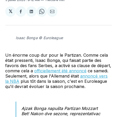
𝕏
Partager
Partager
Share
Partager
sur
sur
on
par
Facebook
LinkedIn
WhatsApp
Courriel
Isaac Bonga © Euroleague
Un énorme coup dur pour le Partizan. Comme cela
était pressenti, Isaac Bonga, qui faisait partie des
favoris des fans Serbes, a activé sa clause de départ,
comme cela a
officiellement été annoncé
ce samedi.
Seulement, alors que l'Allemand était
annoncé vers
la NBA
plus tôt dans la saison, c'est en Euroleague
qu'il devrait évoluer la saison prochaine.
Ajzak Bonga napušta Partizan Mozzart
Bet! Nakon dve sezone, reprezentativac