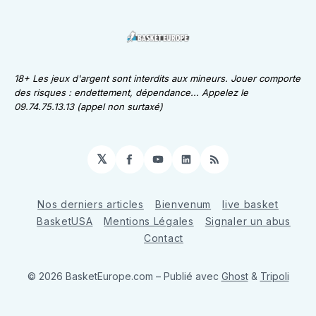
18+ Les jeux d'argent sont interdits aux mineurs. Jouer comporte
des risques : endettement, dépendance... Appelez le
09.74.75.13.13 (appel non surtaxé)
𝕏
Facebook
YouTube
LinkedIn
RSS
Nos derniers articles
Bienvenum
live basket
BasketUSA
Mentions Légales
Signaler un abus
Contact
© 2026 BasketEurope.com
– Publié avec
Ghost
&
Tripoli