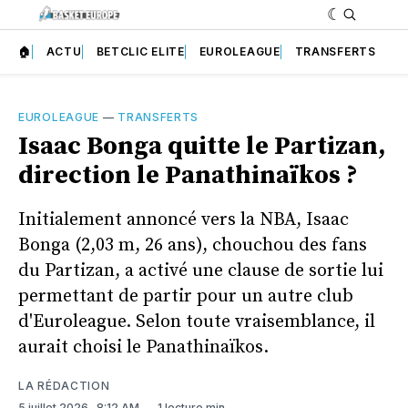
🏠
ACTU
BETCLIC ELITE
EUROLEAGUE
TRANSFERTS
EUROLEAGUE
—
TRANSFERTS
Isaac Bonga quitte le Partizan,
direction le Panathinaïkos ?
Initialement annoncé vers la NBA, Isaac
Bonga (2,03 m, 26 ans), chouchou des fans
du Partizan, a activé une clause de sortie lui
permettant de partir pour un autre club
d'Euroleague. Selon toute vraisemblance, il
aurait choisi le Panathinaïkos.
LA RÉDACTION
5 juillet 2026
. 8:12 AM
1 lecture min