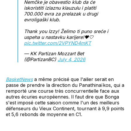
Nemčke je obavestio klub da će
iskoristiti izlaznu klauzulu i platiti
700.000 evra za prelazak u drugi
evroligaški klub.
Thank you Izzy! Želimo ti puno sreće i
uspeha u nastavku karijere!🖤🤍
pic.twitter.com/2VPYND4mKT
— KK Partizan Mozzart Bet
(@PartizanBC)
July 4, 2026
BasketNews
a même précisé que l'ailier serait en
passe de prendre la direction du Panathinaïkos, qui a
remporté une course très concurrentielle face aux
autres écuries européennes. Il faut dire que Bonga
s'est imposé cette saison comme l'un des meilleurs
défenseurs du Vieux Continent, tournant à 9,9 points
et 5,6 rebonds de moyenne en C1.