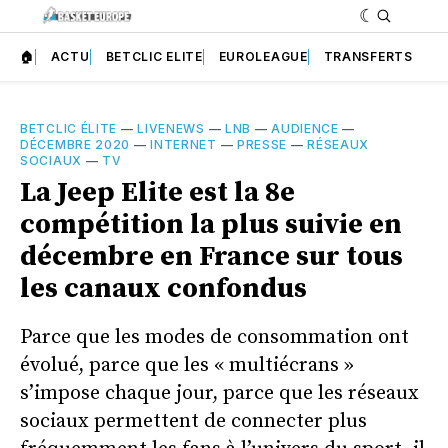
🏠
ACTU
BETCLIC ELITE
EUROLEAGUE
TRANSFERTS
BETCLIC ÉLITE
—
LIVENEWS
—
LNB
—
AUDIENCE
—
DÉCEMBRE 2020
—
INTERNET
—
PRESSE
—
RÉSEAUX
SOCIAUX
—
TV
La Jeep Elite est la 8e
compétition la plus suivie en
décembre en France sur tous
les canaux confondus
Parce que les modes de consommation ont
évolué, parce que les « multiécrans »
s’impose chaque jour, parce que les réseaux
sociaux permettent de connecter plus