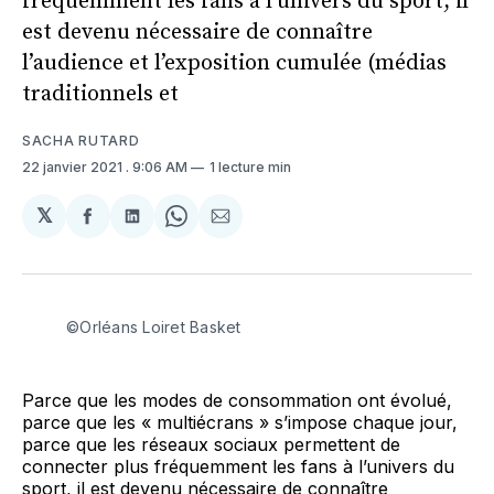
fréquemment les fans à l’univers du sport, il
est devenu nécessaire de connaître
l’audience et l’exposition cumulée (médias
traditionnels et
SACHA RUTARD
22 janvier 2021
. 9:06 AM
1 lecture min
𝕏
Partager
Partager
Share
Partager
sur
sur
on
par
Facebook
LinkedIn
WhatsApp
Courriel
©Orléans Loiret Basket
Parce que les modes de consommation ont évolué,
parce que les « multiécrans » s’impose chaque jour,
parce que les réseaux sociaux permettent de
connecter plus fréquemment les fans à l’univers du
sport, il est devenu nécessaire de connaître