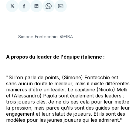
𝕏
Partager
Partager
Share
Partager
sur
sur
on
par
Facebook
LinkedIn
WhatsApp
Courriel
Simone Fontecchio. ©FIBA
A propos du leader de l'équipe italienne :
"Si l'on parle de points, (Simone) Fontecchio est
sans aucun doute le meilleur, mais il existe différentes
manières d'être un leader. Le capitaine (Nicolo) Melli
et (Alessandro) Pajola sont également des leaders :
trois joueurs clés. Je ne dis pas cela pour leur mettre
la pression, mais parce qu'ils sont des guides par leur
engagement et leur statut de joueurs. Et ils sont des
modèles pour les jeunes joueurs qui les admirent."