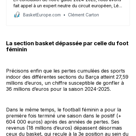
fait appel à un expert neutre du circuit européen, Léo
Westermann, pour passer en revue les 18 équipes
BasketEurope.com
Clément Carton
d’Euroleague, parmi lesquelles les trois locomotives
de Betclic Elite : Monaco, l’ASVEL et Paris. Une
excellente nouvelle pour le basket français.
La section basket dépassée par celle du foot
féminin
Précisons enfin que les pertes cumulées des sports
indoor des différentes sections du Barça atteint 27,59
millions d’euros, un chiffre susceptible de gonfler à
36 millions d’euros pour la saison 2024-2025.
Dans le même temps, le football féminin a pour la
première fois terminé une saison dans le positif (+
604 000 euros) après des années de pertes. Ses
revenus (18 millions d’euros) dépassent désormais
ceux du basket, qui recule à la 3e position au sein du