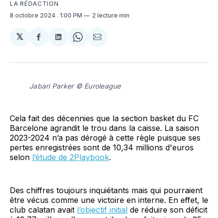
LA RÉDACTION
8 octobre 2024
. 1:00 PM
2 lecture min
𝕏
Partager
Partager
Share
Partager
sur
sur
on
par
Facebook
LinkedIn
WhatsApp
Courriel
Jabari Parker © Euroleague
Cela fait des décennies que la section basket du FC
Barcelone agrandit le trou dans la caisse. La saison
2023-2024 n’a pas dérogé à cette règle puisque ses
pertes enregistrées sont de 10,34 millions d'euros
selon
l’étude de 2Playbook
.
Des chiffres toujours inquiétants mais qui pourraient
être vécus comme une victoire en interne. En effet, le
club calatan avait
l’objectif initial
de réduire son déficit