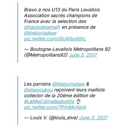
Bravo à nos U13 du Paris Levallois
Association sacrés champions de
France avec la selection des
@hautsdeseinefr
en présence de
@theborisdiaw
pic.twitter.com/jSUWbx89rL
— Boulogne-Levallois Metropolitans 92
(@Metropolitans92)
June 5, 2017
Les parrains
@theborisdiaw
&
@shaqoubou
reçoivent leurs maillots
collector de la 20ème édition de
#LaMieCalineBasketGo
👌
pic.twitter.com/7PrHMyXerA
— Louis V. (@louis_elve)
June 3, 2017