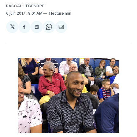
PASCAL LEGENDRE
6 juin 2017
. 9:01 AM
1 lecture min
𝕏
Partager
Partager
Share
Partager
sur
sur
on
par
Facebook
LinkedIn
WhatsApp
Courriel