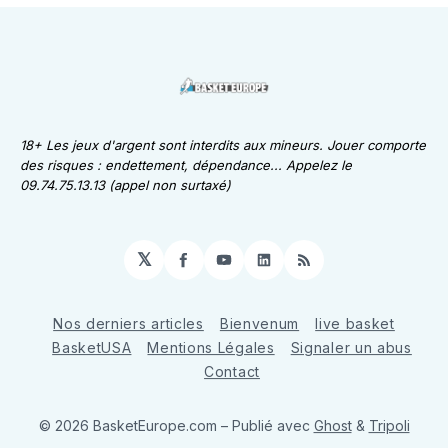
18+ Les jeux d'argent sont interdits aux mineurs. Jouer comporte
des risques : endettement, dépendance... Appelez le
09.74.75.13.13 (appel non surtaxé)
𝕏
Facebook
YouTube
LinkedIn
RSS
Nos derniers articles
Bienvenum
live basket
BasketUSA
Mentions Légales
Signaler un abus
Contact
© 2026 BasketEurope.com
– Publié avec
Ghost
&
Tripoli