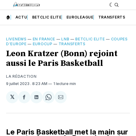
🏠
ACTU
BETCLIC ELITE
EUROLEAGUE
TRANSFERTS
LIVENEWS
—
EN FRANCE
—
LNB
—
BETCLIC ELITE
—
COUPES
D'EUROPE
—
EUROCUP
—
TRANSFERTS
Leon Kratzer (Bonn) rejoint
aussi le Paris Basketball
LA RÉDACTION
9 juillet 2023
. 8:23 AM
1 lecture min
𝕏
Partager
Partager
Share
Partager
sur
sur
on
par
Facebook
LinkedIn
WhatsApp
Courriel
Le Paris Basketball met la main sur