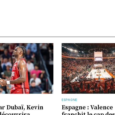
E
ESPAGNE
ar Dubaï, Kevin
Espagne : Valence
découvrira
franchit le cap des