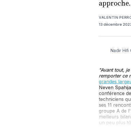
approche.
VALENTIN PERR
13 décembre 202
Nadir Hif
"Avant tout, je
remporter ce m
grandes largeu
Neven Spahija,
conférence de 
techniciens qu
ses 11 rencont
groupe A de l'
meilleurs bila
un peu plus tô