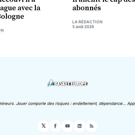
eague avec la
abonnés
Bologne
LA RÉDACTION
5 août 2026
ON
 mineurs. Jouer comporte des risques : endettement, dépendance... Appe
𝕏
Facebook
YouTube
LinkedIn
RSS