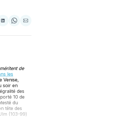
tager
Partager
Share
Partager
sur
on
par
cebook
LinkedIn
WhatsApp
Courriel
 méritent de
ans les
e Venise,
u soir en
gralité des
mporté 10 de
ntesté du
n tête des
 Ulm (103-99)