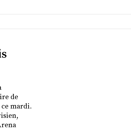
is
a
ire de
 ce mardi.
isien,
Arena