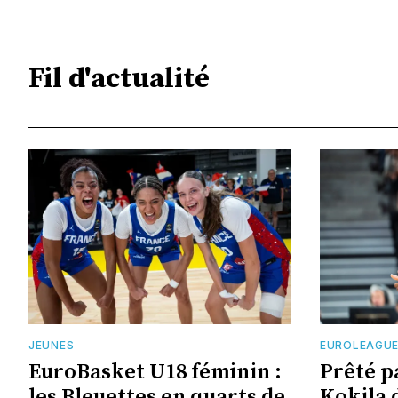
Fil d'actualité
JEUNES
EUROLEAGU
EuroBasket U18 féminin :
Prêté p
les Bleuettes en quarts de
Kokila 