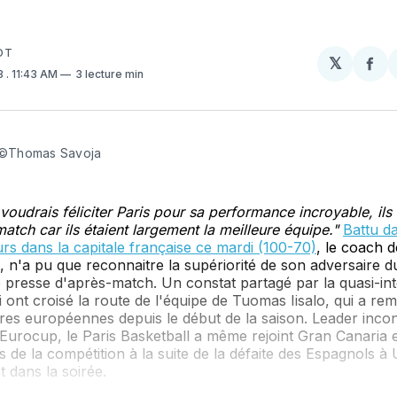
OT
𝕏
Par
3
. 11:43 AM
3 lecture min
sur
Fa
i ©Thomas Savoja
 voudrais féliciter Paris pour sa performance incroyable, ils
atch car ils étaient largement la meilleure équipe."
Battu d
rs dans la capitale française ce mardi (100-70)
, le coach d
 n'a pu que reconnaitre la supériorité de son adversaire d
presse d'après-match. Un constat partagé par la quasi-inté
i ont croisé la route de l'équipe de Tuomas Iisalo, qui a re
res européennes depuis le début de la saison. Leader inco
Eurocup, le Paris Basketball a même rejoint Gran Canaria e
ns de la compétition à la suite de la défaite des Espagnols à
t dans la soirée.