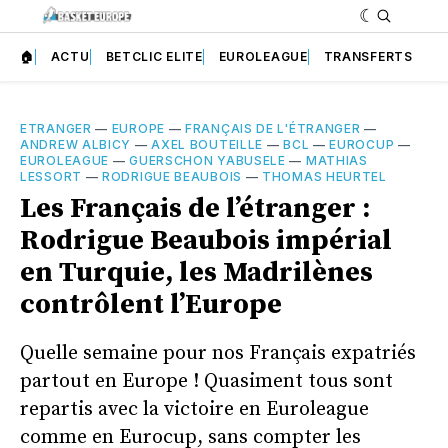
🏠
ACTU
BETCLIC ELITE
EUROLEAGUE
TRANSFERTS
ETRANGER
—
EUROPE
—
FRANÇAIS DE L'ÉTRANGER
—
ANDREW ALBICY
—
AXEL BOUTEILLE
—
BCL
—
EUROCUP
—
EUROLEAGUE
—
GUERSCHON YABUSELE
—
MATHIAS
LESSORT
—
RODRIGUE BEAUBOIS
—
THOMAS HEURTEL
Les Français de l’étranger :
Rodrigue Beaubois impérial
en Turquie, les Madrilènes
contrôlent l’Europe
Quelle semaine pour nos Français expatriés
partout en Europe ! Quasiment tous sont
repartis avec la victoire en Euroleague
comme en Eurocup, sans compter les