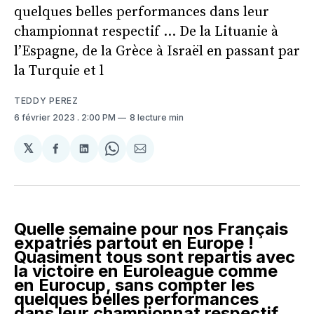
quelques belles performances dans leur
championnat respectif … De la Lituanie à
l’Espagne, de la Grèce à Israël en passant par
la Turquie et l
TEDDY PEREZ
6 février 2023
. 2:00 PM
8 lecture min
𝕏
Partager
Partager
Share
Partager
sur
sur
on
par
Facebook
LinkedIn
WhatsApp
Courriel
Quelle semaine pour nos Français
expatriés partout en Europe !
Quasiment tous sont repartis avec
la victoire en Euroleague comme
en Eurocup, sans compter les
quelques belles performances
dans leur championnat respectif …