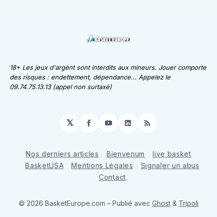
18+ Les jeux d'argent sont interdits aux mineurs. Jouer comporte
des risques : endettement, dépendance... Appelez le
09.74.75.13.13 (appel non surtaxé)
𝕏
Facebook
YouTube
LinkedIn
RSS
Nos derniers articles
Bienvenum
live basket
BasketUSA
Mentions Légales
Signaler un abus
Contact
© 2026 BasketEurope.com
– Publié avec
Ghost
&
Tripoli