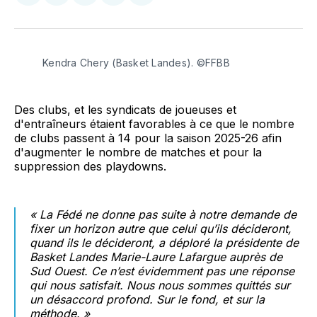
sur
sur
on
par
Facebook
LinkedIn
WhatsApp
Courriel
Kendra Chery (Basket Landes). ©FFBB
Des clubs, et les syndicats de joueuses et
d'entraîneurs étaient favorables à ce que le nombre
de clubs passent à 14 pour la saison 2025-26 afin
d'augmenter le nombre de matches et pour la
suppression des playdowns.
« La Fédé ne donne pas suite à notre demande de
fixer un horizon autre que celui qu’ils décideront,
quand ils le décideront, a déploré la présidente de
Basket Landes Marie-Laure Lafargue auprès de
Sud Ouest. Ce n’est évidemment pas une réponse
qui nous satisfait. Nous nous sommes quittés sur
un désaccord profond. Sur le fond, et sur la
méthode. »