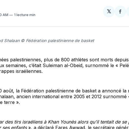
𝕏
Par
50 AM
1 lecture min
sur
Fa
Shalaan © Fédération palestinienne de basket
ées palestiniennes, plus de 800 athlètes sont morts depuis
eux semaines, c’était Suleiman al-Obeid, surnommé le « Pelé 
rappes israéliennes.
 août, la Fédération palestinienne de basket a annoncé la
aan, ancien international entre 2005 et 2012 surnommé «
 terre ».
ar des tirs israéliens à Khan Younès alors qu'il tentait de se
r ses enfants
», a déclaré Fares Awwad, le secrétaire généra