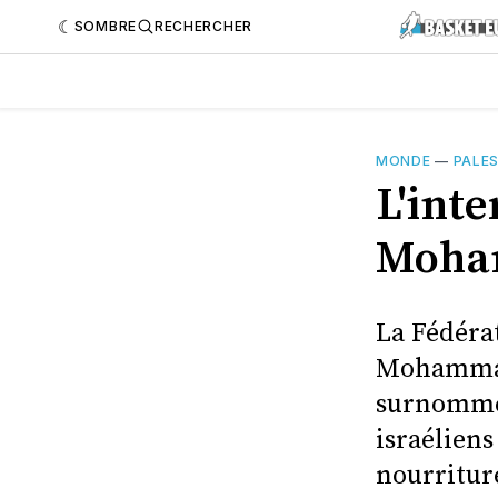
SOMBRE
RECHERCHER
MONDE
—
PALES
L'inte
Moham
La Fédéra
Mohammad 
surnommé 
israéliens
nourritur