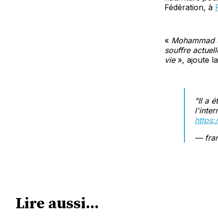
Fédération, à
«
Mohammad Sha
souffre actuel
vie
», ajoute l
"Il a 
l'inte
https
— fra
Lire aussi...