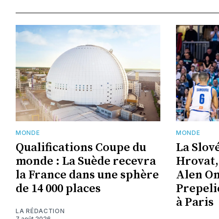
MONDE
MONDE
Qualifications Coupe du
La Slov
monde : La Suède recevra
Hrovat,
la France dans une sphère
Alen Om
de 14 000 places
Prepeli
à Paris
LA RÉDACTION
7 août 2026