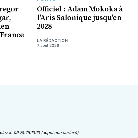
Gregor
Officiel : Adam Mokoka à
gar,
l'Aris Salonique jusqu'en
men
2028
 France
LA RÉDACTION
7 août 2026
lez le 09.74.75.13.13 (appel non surtaxé)