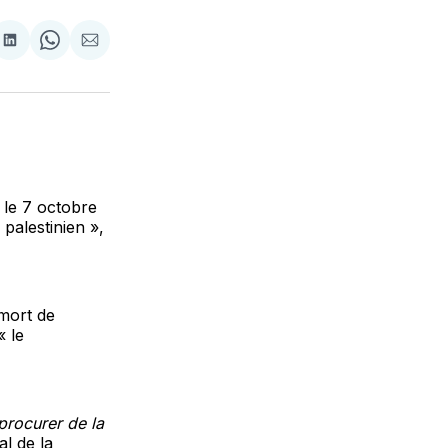
tager
Partager
Share
Partager
sur
on
par
cebook
LinkedIn
WhatsApp
Courriel
 le 7 octobre
palestinien »,
 mort de
 le
 procurer de la
l de la