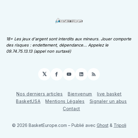
18+ Les jeux d'argent sont interdits aux mineurs. Jouer comporte
des risques : endettement, dépendance... Appelez le
09.74.75.13.13 (appel non surtaxé)
𝕏
Facebook
YouTube
LinkedIn
RSS
Nos derniers articles
Bienvenum
live basket
BasketUSA
Mentions Légales
Signaler un abus
Contact
© 2026 BasketEurope.com
– Publié avec
Ghost
&
Tripoli