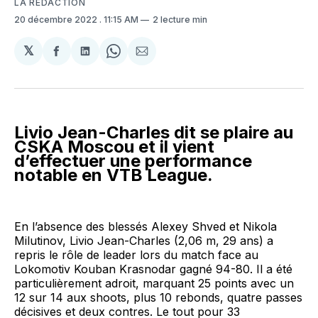
LA RÉDACTION
20 décembre 2022
. 11:15 AM
2 lecture min
𝕏
Partager
Partager
Share
Partager
sur
sur
on
par
Facebook
LinkedIn
WhatsApp
Courriel
Livio Jean-Charles dit se plaire au
CSKA Moscou et il vient
d’effectuer une performance
notable en VTB League.
En l’absence des blessés Alexey Shved et Nikola
Milutinov, Livio Jean-Charles (2,06 m, 29 ans) a
repris le rôle de leader lors du match face au
Lokomotiv Kouban Krasnodar gagné 94-80. Il a été
particulièrement adroit, marquant 25 points avec un
12 sur 14 aux shoots, plus 10 rebonds, quatre passes
décisives et deux contres. Le tout pour 33