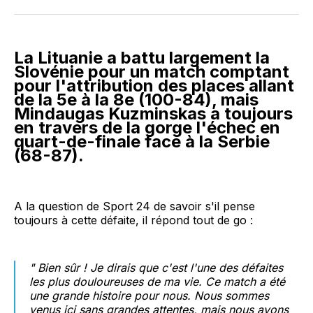
Facebook
LinkedIn
WhatsApp
Courriel
La Lituanie a battu largement la
Slovénie pour un match comptant
pour l'attribution des places allant
de la 5e à la 8e (100-84), mais
Mindaugas Kuzminskas a toujours
en travers de la gorge l'échec en
quart-de-finale face à la Serbie
(68-87).
A la question de Sport 24 de savoir s'il pense
toujours à cette défaite, il répond tout de go :
"
Bien sûr ! Je dirais que c'est l'une des défaites
les plus douloureuses de ma vie. Ce match a été
une grande histoire pour nous. Nous sommes
venus ici sans grandes attentes, mais nous avons