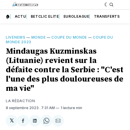
🏠
ACTU
BETCLIC ELITE
EUROLEAGUE
TRANSFERTS
LIVENEWS
—
MONDE
—
COUPE DU MONDE
—
COUPE DU
MONDE 2023
Mindaugas Kuzminskas
(Lituanie) revient sur la
défaite contre la Serbie : "C'est
l'une des plus douloureuses de
ma vie"
LA RÉDACTION
8 septembre 2023
. 7:31 AM
1 lecture min
𝕏
Partager
Partager
Share
Partager
sur
sur
on
par