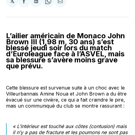
𝕏
Partager
Partager
Share
Partager
sur
sur
on
par
Facebook
LinkedIn
WhatsApp
Courriel
L’ailier américain de Monaco John
Brown III (1,98 m, 30 ans) s’est
blessé jeudi soir lors du match
d’Euroleague face à l’ASVEL, mais
sa blessure s’avère moins grave
que prévu.
Cette blessure est survenue suite à un choc avec le
Villeurbannais Amine Noua et John Brown a du être
évacué sur une civière, ce qui a fait craindre le pire,
mais un communiqué du club se montre rassurant :
« L’intérieur est touché aux côtes (contusion) mais
il n’y a pas de fracture et les poumons ne sont pas