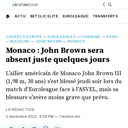
🏠
ACTU
BETCLIC ELITE
EUROLEAGUE
TRANSFERTS
COUPES D'EUROPE
—
EUROLEAGUE2
—
LIVENEWS
—
ASVEL
—
BLESSURE
—
JOHN BROWN
—
MONACO
Monaco : John Brown sera
absent juste quelques jours
L’ailier américain de Monaco John Brown III
(1,98 m, 30 ans) s’est blessé jeudi soir lors du
match d’Euroleague face à l’ASVEL, mais sa
blessure s’avère moins grave que prévu.
LA RÉDACTION
2 décembre 2022
. 6:29 PM
1 lecture min