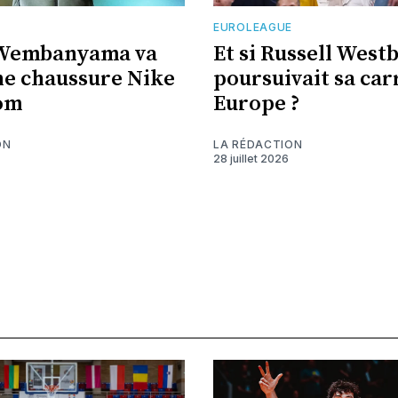
EUROLEAGUE
 Wembanyama va
Et si Russell West
ne chaussure Nike
poursuivait sa car
om
Europe ?
ON
LA RÉDACTION
28 juillet 2026