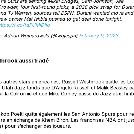
The Suns are sending Mikal Bridges, Cam Johnson, Jae
rowder, four first-round picks, a 2028 pick swap for Dura
and TJ Warren, sources tell ESPN. Durant wanted move and
ew owner Mat Ishbia pushed to get deal done tonight.
ttps://t.co/fqFUMIDllo
— Adrian Wojnarowski (@wojespn)
February 9, 2023
tbrook aussi tradé
 autres stars américaines, Russell Westbrook quitte les L
 Utah Jazz tandis que D’Angelo Russell et Malik Beasley p
r la Californie et que Mike Conley passe du Jazz aux Tim
akob Poeltl quitte également les San Antonio Spurs pour re
rs en échange de Khem Birch. Les franchises NBA ont jusqu
e) pour s’échanger des joueurs.