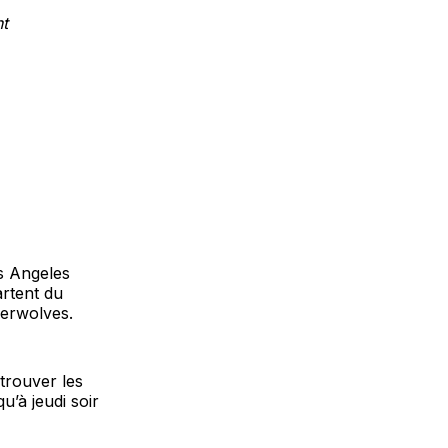
nt
os Angeles
artent du
berwolves.
trouver les
’à jeudi soir