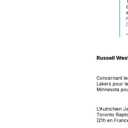
C
n
h
Russell Wes
Concernant les
Lakers pour le
Minnesota pou
L’Autrichien J
Toronto Rapto
(21h en Franc