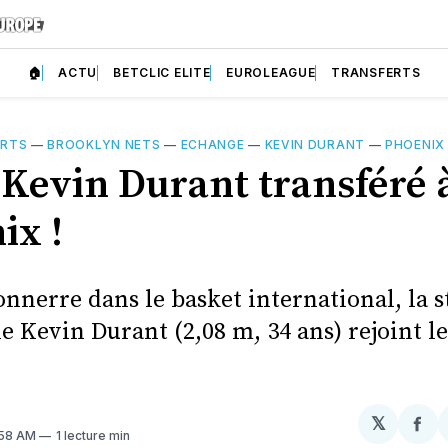
🏠
ACTU
BETCLIC ELITE
EUROLEAGUE
TRANSFERTS
ERTS
—
BROOKLYN NETS
—
ECHANGE
—
KEVIN DURANT
—
PHOENIX
 Kevin Durant transféré 
ix !
nnerre dans le basket international, la s
e Kevin Durant (2,08 m, 34 ans) rejoint l
𝕏
Par
:58 AM
1 lecture min