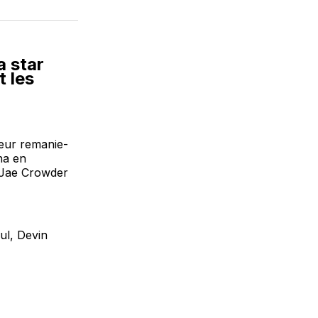
sur
on
par
cebook
LinkedIn
WhatsApp
Courriel
a star
t les
leur remanie-
na en
 Jae Crowder
ul, Devin